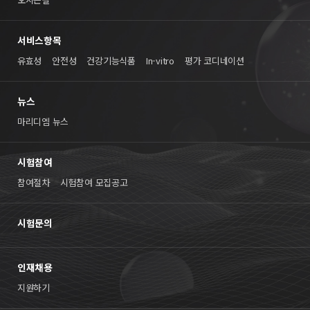
서비스항목
유효성
안전성
건강기능식품
In-vitro
평가 코디네이션
뉴스
마리디엠 뉴스
시험참여
참여절차
시험참여 모집공고
시험문의
인재채용
지원하기