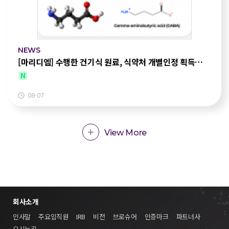
NEWS
[마리디엠] 수행한 건기식 원료, 식약처 개별인정 획득…
N
08-07
View More
회사소개
인사말
주요임직원
IRB
비전
브로슈어
인증마크
파트너사
오시는길